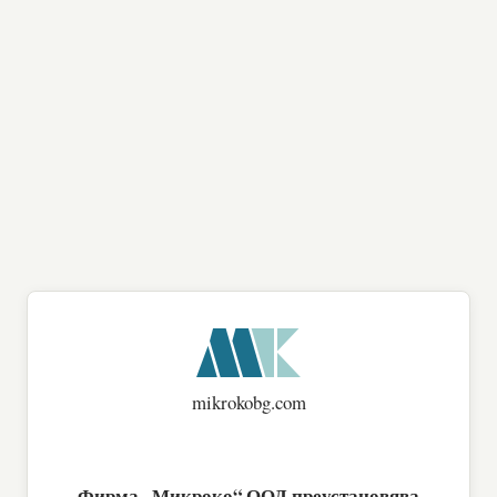
mikrokobg.com
Фирма „Микроко“ ООД преустановява