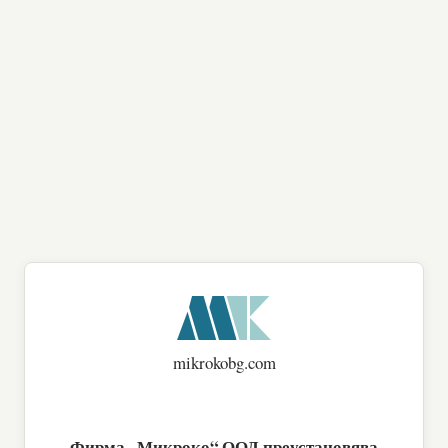
mikrokobg.com
Фирма „Микроко“ ООД преустановява